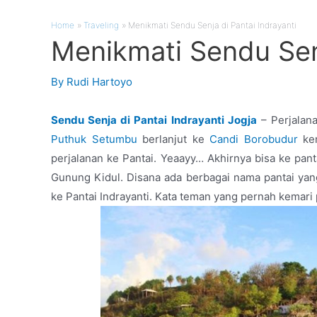
Home
Traveling
Menikmati Sendu Senja di Pantai Indrayanti
Menikmati Sendu Senj
By
Rudi Hartoyo
Sendu Senja di Pantai Indrayanti Jogja
– Perjalana
Puthuk Setumbu
berlanjut ke
Candi Borobudur
kem
perjalanan ke Pantai. Yeaayy… Akhirnya bisa ke panta
Gunung Kidul. Disana ada berbagai nama pantai yang 
ke Pantai Indrayanti. Kata teman yang pernah kemari 