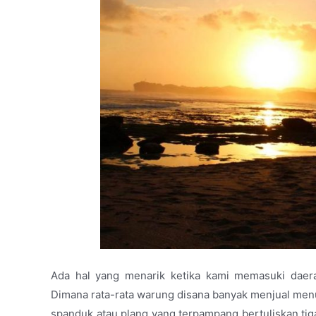
Ada hal yang menarik ketika kami memasuki daera
Dimana rata-rata warung disana banyak menjual menu
spanduk atau plang yang terpampang bertuliskan ti