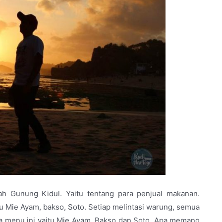
h Gunung Kidul. Yaitu tentang para penjual makanan.
 Mie Ayam, bakso, Soto. Setiap melintasi warung, semua
ga menu ini yaitu Mie Ayam, Bakso dan Soto. Apa memang