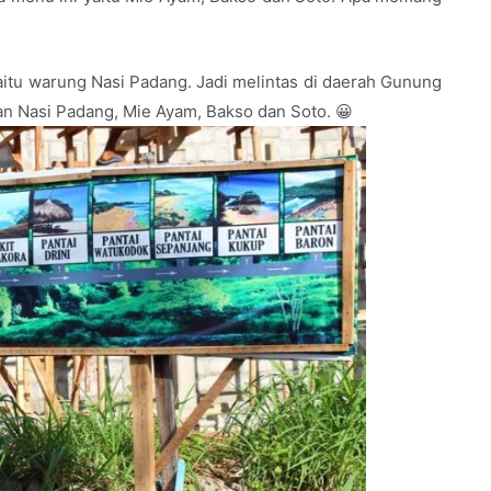
aitu warung Nasi Padang. Jadi melintas di daerah Gunung
an Nasi Padang, Mie Ayam, Bakso dan Soto. 😀