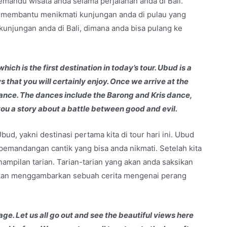
emandu wisata anda selama perjalanan anda di Bali.
k membantu menikmati kunjungan anda di pulau yang
kunjungan anda di Bali, dimana anda bisa pulang ke
ich is the first destination in today’s tour. Ubud is a
ews that you will certainly enjoy. Once we arrive at the
ance. The dances include the Barong and Kris dance,
 you a story about a battle between good and evil.
bud, yakni destinasi pertama kita di tour hari ini. Ubud
emandangan cantik yang bisa anda nikmati. Setelah kita
ampilan tarian. Tarian-tarian yang akan anda saksikan
t akan menggambarkan sebuah cerita mengenai perang
e. Let us all go out and see the beautiful views here