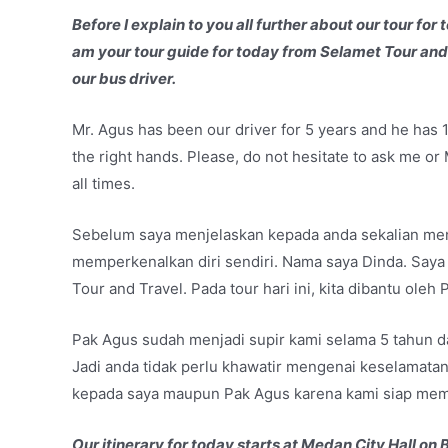
Before I explain to you all further about our tour for
am your tour guide for today from Selamet Tour and 
our bus driver.
Mr. Agus has been our driver for 5 years and he has 1
the right hands. Please, do not hesitate to ask me or
all times.
Sebelum saya menjelaskan kepada anda sekalian menge
memperkenalkan diri sendiri. Nama saya Dinda. Saya 
Tour and Travel. Pada tour hari ini, kita dibantu oleh 
Pak Agus sudah menjadi supir kami selama 5 tahun d
Jadi anda tidak perlu khawatir mengenai keselamata
kepada saya maupun Pak Agus karena kami siap memb
Our itinerary for today starts at Medan City Hall on Ba