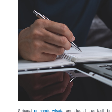
Sebagai
pemandu wisata
, anda juga harus fasih b