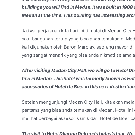
buildings you will find in Medan. It was built in 190
Medan at the time. This building has interesting arch
Jadwal perjalanan kita hari ini dimulai di Medan City H
satu bangunan tertua yang bisa anda temukan di Me
kali digunakan oleh Baron Marclay, seorang mayor di 
yang sangat menarik yang bisa anda nikmati selama a
After visiting Medan City Hall, we will go to Hotel Dha
find in Medan. This hotel was formerly known as Hotel
accessories of Hotel de Boer in this next destination
Setelah mengunjungi Medan City Hall, kita akan mela
pertama yang bisa anda temukan di Medan. Hotel ini 
melihat berbagai aksesoris unik dari Hotel de Boer pa
The visit to Hotel Dharma Deli ends today’s tour. We 