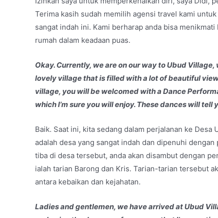
Izinkan saya untuk memperkenalkan diri, saya Didi, p
Terima kasih sudah memilih agensi travel kami untu
sangat indah ini. Kami berharap anda bisa menikmati 
rumah dalam keadaan puas.
Okay. Currently, we are on our way to Ubud Village, wh
lovely village that is filled with a lot of beautiful vi
village, you will be welcomed with a Dance Perform
which I’m sure you will enjoy. These dances will tell
Baik. Saat ini, kita sedang dalam perjalanan ke Desa U
adalah desa yang sangat indah dan dipenuhi dengan p
tiba di desa tersebut, anda akan disambut dengan pen
ialah tarian Barong dan Kris. Tarian-tarian tersebu
antara kebaikan dan kejahatan.
Ladies and gentlemen, we have arrived at Ubud Villag