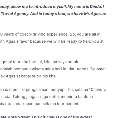
 today, allow me to introduce myself. My name is Dinda. I
Travel Agency. And in today’s tour, we have Mr. Agus as
0 years of coach-driving experience. So, you are all in
 Mr. Agus a favor because we will be ready to help you at
nai tour kita hari ini, izinkan saya untuk
adalah pemandu wisata anda hari ini dari Agensi Selamet
Pak Agus sebagai supir bis kita.
an ia memiliki pengalaman menyupir bis selama 10 tahun.
n anda. Tolong jangan ragu untuk meminta bantuan
antu anda kapan pun selama tour hari ini.
lai Kota Street. This city hall is one of the oldest