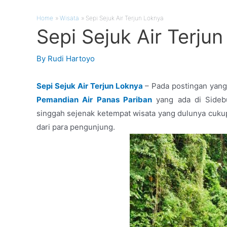
Home
Wisata
Sepi Sejuk Air Terjun Loknya
Sepi Sejuk Air Terju
By
Rudi Hartoyo
Sepi Sejuk Air Terjun Loknya
– Pada postingan yang
Pemandian Air Panas Pariban
yang ada di Sidebu
singgah sejenak ketempat wisata yang dulunya cukup
dari para pengunjung.