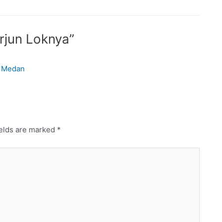
erjun Loknya”
r Medan
ields are marked
*