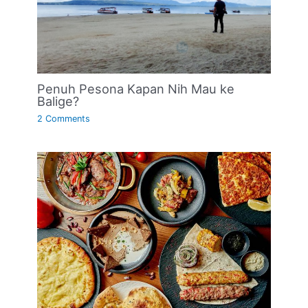
Penuh Pesona Kapan Nih Mau ke
Balige?
2 Comments