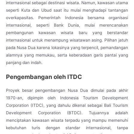
internasional sebagai destinasi wisata. Namun, kawasan utama
seperti Kuta dan Ubud saat itu mulai menghadapi tantangan
overkapasitas. Pemerintah Indonesia bersama organisasi
internasional, seperti Bank Dunia, mulai merencanakan
pembangunan kawasan wisata baru yang berstandar
internasional untuk menampung wisatawan asing. Pilihan jatuh
pada Nusa Dua karena lokasinya yang terpencil, pemandangan
alamnya yang memukau, serta keberadaan garis pantai yang
panjang dan indah.
Pengembangan oleh ITDC
Proyek besar pengembangan Nusa Dua dimulai pada akhir
1970-an, dipimpin oleh Indonesia Tourism Development
Corporation (ITDC), yang dahulu dikenal sebagai Bali Tourism
Development Corporation (BTDC). Tujuannya adalah
menciptakan kawasan wisata terpadu yang mampu memenuhi
kebutuhan turis dengan standar internasional, tanpa