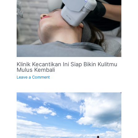
Klinik Kecantikan Ini Siap Bikin Kulitmu
Mulus Kembali
Leave a Comment