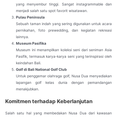
yang menyembur tinggi. Sangat instagrammable dan
menjadi salah satu spot favorit wisatawan.
Pulau Peninsula
Sebuah taman indah yang sering digunakan untuk acara
pernikahan, foto prewedding, dan kegiatan rekreasi
lainnya.
Museum Pasifika
Museum ini menampilkan koleksi seni dari seniman Asia
Pasifik, termasuk karya-karya seni yang terinspirasi oleh
keindahan Bali.
Golf di Bali National Golf Club
Untuk penggemar olahraga golf, Nusa Dua menyediakan
lapangan golf kelas dunia dengan pemandangan
menakjubkan.
Komitmen terhadap Keberlanjutan
Salah satu hal yang membedakan Nusa Dua dari kawasan