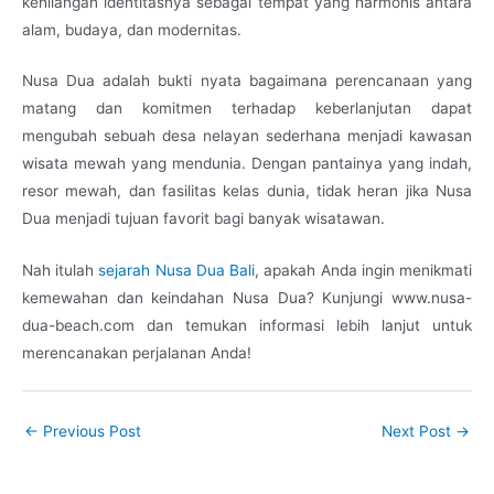
kehilangan identitasnya sebagai tempat yang harmonis antara
alam, budaya, dan modernitas.
Nusa Dua adalah bukti nyata bagaimana perencanaan yang
matang dan komitmen terhadap keberlanjutan dapat
mengubah sebuah desa nelayan sederhana menjadi kawasan
wisata mewah yang mendunia. Dengan pantainya yang indah,
resor mewah, dan fasilitas kelas dunia, tidak heran jika Nusa
Dua menjadi tujuan favorit bagi banyak wisatawan.
Nah itulah
sejarah Nusa Dua Bali
, apakah Anda ingin menikmati
kemewahan dan keindahan Nusa Dua? Kunjungi www.nusa-
dua-beach.com dan temukan informasi lebih lanjut untuk
merencanakan perjalanan Anda!
←
Previous Post
Next Post
→