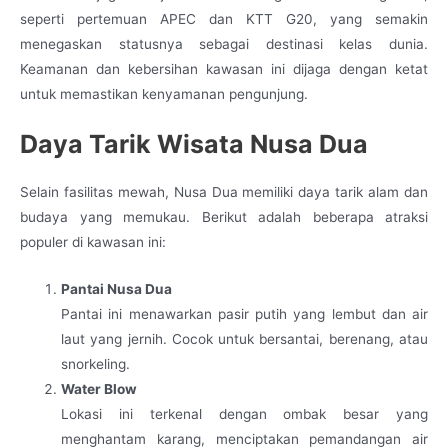
seperti pertemuan APEC dan KTT G20, yang semakin
menegaskan statusnya sebagai destinasi kelas dunia.
Keamanan dan kebersihan kawasan ini dijaga dengan ketat
untuk memastikan kenyamanan pengunjung.
Daya Tarik Wisata Nusa Dua
Selain fasilitas mewah, Nusa Dua memiliki daya tarik alam dan
budaya yang memukau. Berikut adalah beberapa atraksi
populer di kawasan ini:
Pantai Nusa Dua
Pantai ini menawarkan pasir putih yang lembut dan air
laut yang jernih. Cocok untuk bersantai, berenang, atau
snorkeling.
Water Blow
Lokasi ini terkenal dengan ombak besar yang
menghantam karang, menciptakan pemandangan air