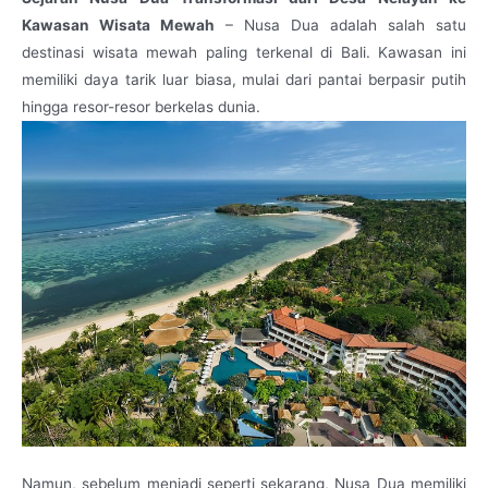
Kawasan Wisata Mewah
– Nusa Dua adalah salah satu
destinasi wisata mewah paling terkenal di Bali. Kawasan ini
memiliki daya tarik luar biasa, mulai dari pantai berpasir putih
hingga resor-resor berkelas dunia.
Namun, sebelum menjadi seperti sekarang, Nusa Dua memiliki