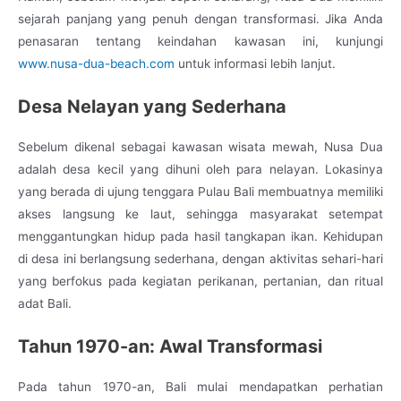
sejarah panjang yang penuh dengan transformasi. Jika Anda
penasaran tentang keindahan kawasan ini, kunjungi
www.nusa-dua-beach.com
untuk informasi lebih lanjut.
Desa Nelayan yang Sederhana
Sebelum dikenal sebagai kawasan wisata mewah, Nusa Dua
adalah desa kecil yang dihuni oleh para nelayan. Lokasinya
yang berada di ujung tenggara Pulau Bali membuatnya memiliki
akses langsung ke laut, sehingga masyarakat setempat
menggantungkan hidup pada hasil tangkapan ikan. Kehidupan
di desa ini berlangsung sederhana, dengan aktivitas sehari-hari
yang berfokus pada kegiatan perikanan, pertanian, dan ritual
adat Bali.
Tahun 1970-an: Awal Transformasi
Pada tahun 1970-an, Bali mulai mendapatkan perhatian