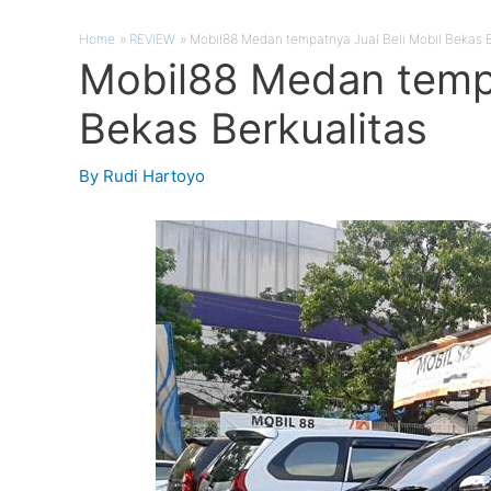
Home
REVIEW
Mobil88 Medan tempatnya Jual Beli Mobil Bekas B
Mobil88 Medan tempa
Bekas Berkualitas
By
Rudi Hartoyo