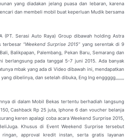
unan yang diadakan jelang puasa dan lebaran, karena
mencari dan membeli mobil buat keperluan Mudik bersama
 (PT. Serasi Auto Raya) Group dibawah holding Astra
s terbesar
“Weekend Surprise 2015”
yang serentak di 9
, Bali, Balikpapan, Palembang, Pekan Baru, Semarang dan
i berlangsung pada tanggal 5-7 juni 2015. Ada banyak
 satunya mbak yang ada di Video dibawah ini, mendapatkan
ang dibelinya, dan setelah dibuka, Eng Ing enggggg,,,,,,,
nnya di dalam Mobil Bekas tertentu berhadiah langsung
150, Cashback Rp 25 juta, Iphone 6 dan voucher belanja
 kurang keren apalagi coba acara Weekend Surprise 2015,
nBeliJuga. Khusus di Event Weekend Surprise tersebut
ngan, approval kredit instan, serta gratis layanan