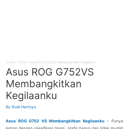
Home
TECH
Asus ROG G752VS Membangkitkan Kegilaanku
Asus ROG G752VS
Membangkitkan
Kegilaanku
By
Rudi Hartoyo
Asus ROG G752 VS Membangkitkan Kegilaanku
– Punya
laptop dengan spesifikasi tinggi, grafis bagus dan tidak mudah